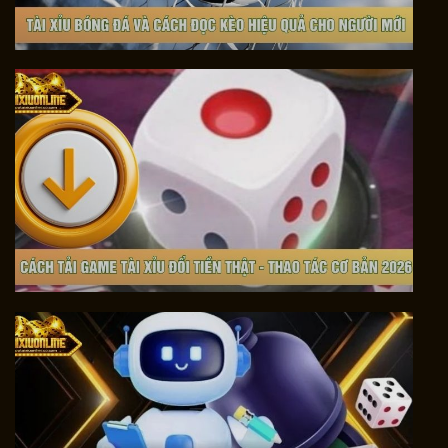
Cách Tải Game Tài Xỉu Đổi Tiền Thật – Thao Tác Cơ Bản 2026