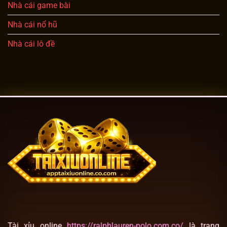
Nhà cái game bài
Nhà cái nổ hũ
Nhà cái lô đề
Tài xỉu online
https://ralphlauren-polo.com.co/
là trang