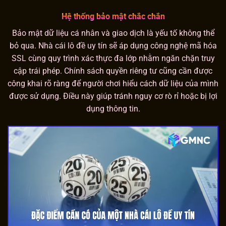
Hệ thống bảo mật chắc chắn
Bảo mật dữ liệu cá nhân và giao dịch là yếu tố không thể
bỏ qua. Nhà cái lô đề uy tín sẽ áp dụng công nghệ mã hóa
SSL cùng quy trình xác thực đa lớp nhằm ngăn chặn truy
cập trái phép. Chính sách quyền riêng tư cũng cần được
công khai rõ ràng để người chơi hiểu cách dữ liệu của mình
được sử dụng. Điều này giúp tránh nguy cơ rò rỉ hoặc bị lợi
dụng thông tin.