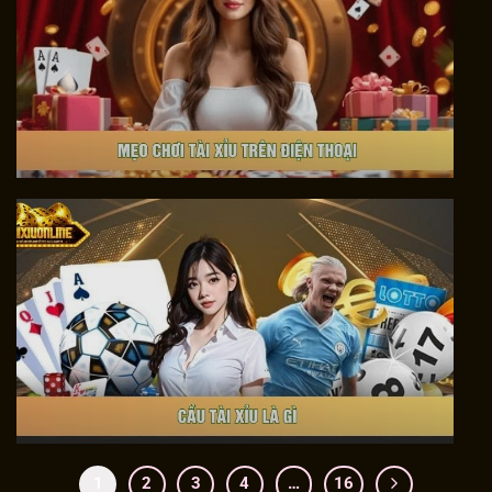
Bỏ Túi Những Mẹo Chơi Tài Xỉu Trên Điện Thoại Bách Chiến Bách Thắng
Giải Mã Khái Niệm Cầu Tài Xỉu Là Gì Và Nghệ Thuật Dự Đoán Kết Quả
1
2
3
4
…
16