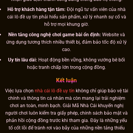
Hỗ trợ khách hàng tận tâm:
Đội ngũ tư vấn viên của nhà
cái lô đề uy tín phải hiểu sản phẩm, xử lý nhanh sự cố và
hỗ trợ mọi khung giờ.
Nền tảng công nghệ chơi game bài ổn định:
Website và
ứng dụng tương thích nhiều thiết bị, đảm bảo tốc độ xử lý
cao.
Uy tín lâu dài:
Hoạt động bền vững, không vướng bê bối
hoặc tranh chấp lớn trong cộng đồng.
Kết luận
Việc lựa chọn
nhà cái lô đề uy tín
không chỉ giúp bảo vệ tài
chính và thông tin cá nhân mà còn mang lại trải nghiệm
chơi an toàn, minh bạch. Giải Mã Nhà Cái khuyến nghị
người chơi luôn kiểm tra giấy phép, chính sách bảo mật và
phản hồi cộng đồng trước khi tham gia. Đây là những yếu
tố cốt lõi để tránh rơi vào bẫy của những nền tảng thiếu