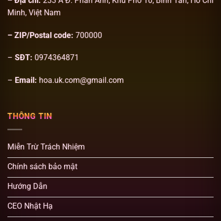
– Địa chỉ:
233 A Đ. Phan Anh, Khu Phố 10, Bình Tân, Hồ Chí
Minh, Việt Nam
– ZIP/Postal code:
700000
–
SĐT:
0974364871
–
Email:
hoa.uk.com@gmail.com
THÔNG TIN
Miễn Trừ Trách Nhiệm
Chính sách bảo mật
Hướng Dẫn
CEO Nhật Hạ