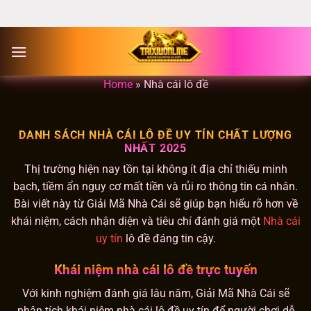
Chuyển
đến
nội
dung
Home
»
Nhà cái lô đề
DANH SÁCH NHÀ CÁI LÔ ĐỀ UY TÍN CHẤT LƯỢNG
NHẤT 2025
Thị trường hiện nay tồn tại không ít địa chỉ thiếu minh
bạch, tiềm ẩn nguy cơ mất tiền và rủi ro thông tin cá nhân.
Bài viết này từ Giải Mã Nhà Cái sẽ giúp bạn hiểu rõ hơn về
khái niệm, cách nhận diện và tiêu chí đánh giá một
Nhà cái
uy tín
lô đề đáng tin cậy.
Khái niệm nhà cái lô đề trực tuyến
Với kinh nghiệm đánh giá lâu năm, Giải Mã Nhà Cái sẽ
phân tích khái niệm nhà cái lô đề uy tín để người chơi dễ