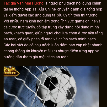
Tác giả Văn Mai Hương
là người phụ trách nội dung chính
tại hệ thống App Tài Xỉu Online, chuyên đánh giá, tổng hợp
và kiểm duyệt các ứng dụng tài xỉu uy tín trên thị trường.
Với nhiều năm kinh nghiệm trong lĩnh vực game online và
cá cược trực tuyến, cô tập trung xây dựng nội dung minh
bạch, khách quan, giúp người chơi lựa chọn được nền tảng
an toàn, có giấy phép rõ ràng và chính sách minh bạch.
Các bài viết do cô phụ trách luôn đảm bảo cập nhật nhanh
chóng thông tin khuyến mãi, ưu nhược điểm từng app và
hướng dẫn tham gia một cách an toàn.
Tài Xỉu Bóng Đá Và Cách Đọc Kèo Hiệu Quả Cho Người Mới