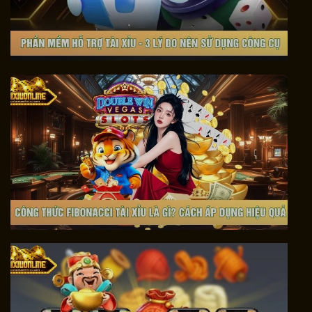
Phần Mềm Hỗ Trợ Tài Xỉu – 3 Lý Do Nên Sử Dụng Công Cụ
Công Thức Fibonacci Tài Xỉu Là Gì? Cách Áp Dụng Hiệu Quả