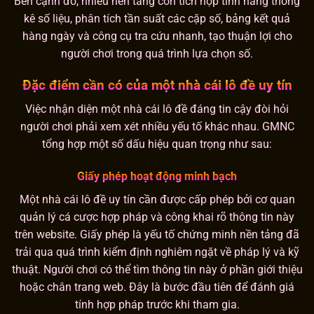
Bên cạnh đó, nhiều nền tảng còn tích hợp tính năng thống
kê số liệu, phân tích tần suất các cặp số, bảng kết quả
hàng ngày và công cụ tra cứu nhanh, tạo thuận lợi cho
người chơi trong quá trình lựa chọn số.
Đặc điểm cần có của một nhà cái lô đề uy tín
Việc nhận diện một nhà cái lô đề đáng tin cậy đòi hỏi
người chơi phải xem xét nhiều yếu tố khác nhau. GMNC
tổng hợp một số dấu hiệu quan trọng như sau:
Giấy phép hoạt động minh bạch
Một nhà cái lô đề uy tín cần được cấp phép bởi cơ quan
quản lý cá cược hợp pháp và công khai rõ thông tin này
trên website. Giấy phép là yếu tố chứng minh nền tảng đã
trải qua quá trình kiểm định nghiêm ngặt về pháp lý và kỹ
thuật. Người chơi có thể tìm thông tin này ở phần giới thiệu
hoặc chân trang web. Đây là bước đầu tiên để đánh giá
tính hợp pháp trước khi tham gia.