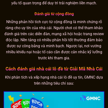
yếu tố quan trọng để duy trì trải nghiệm liền mạch.
Đánh giá từ cộng đồng
Những phản hồi tích cực từ cộng đồng là minh chứng rõ
ràng cho uy tín của nhà cái. Người chơi có thể tham khảo
đánh giá trên các diễn đàn, mạng xã hội hoặc trang review
độc lập. Nền tảng có nhiều phản hồi tốt thường đảm bảo
được sự công bằng và minh bạch. Ngược lại, nơi vướng
nhiều khiếu nại hoặc tố cáo cần được cân nhắc kỹ lưỡng
trước khi tham gia.
Cách đánh giá nhà cái lô đề từ Giải Mã Nhà Cái
Khi phân tích và xếp hạng nhà cái lô đề uy tín, GMNC dựa
trên những tiêu chí sau: