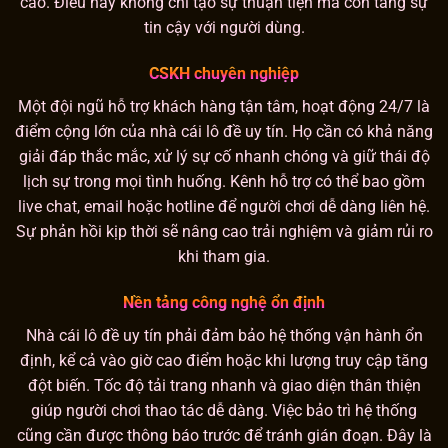
cao. Điều này không chỉ tạo sự thuận tiện mà còn tăng sự
tin cậy với người dùng.
CSKH chuyên nghiệp
Một đội ngũ hỗ trợ khách hàng tận tâm, hoạt động 24/7 là
điểm cộng lớn của nhà cái lô đề uy tín. Họ cần có khả năng
giải đáp thắc mắc, xử lý sự cố nhanh chóng và giữ thái độ
lịch sự trong mọi tình huống. Kênh hỗ trợ có thể bao gồm
live chat, email hoặc hotline để người chơi dễ dàng liên hệ.
Sự phản hồi kịp thời sẽ nâng cao trải nghiệm và giảm rủi ro
khi tham gia.
Nền tảng công nghệ ổn định
Nhà cái lô đề uy tín phải đảm bảo hệ thống vận hành ổn
định, kể cả vào giờ cao điểm hoặc khi lượng truy cập tăng
đột biến. Tốc độ tải trang nhanh và giao diện thân thiện
giúp người chơi thao tác dễ dàng. Việc bảo trì hệ thống
cũng cần được thông báo trước để tránh gián đoạn. Đây là