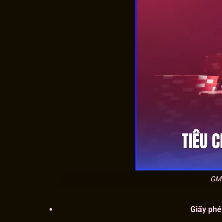
GMN
Giấy phé