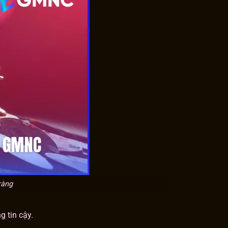
ràng
 tin cậy.