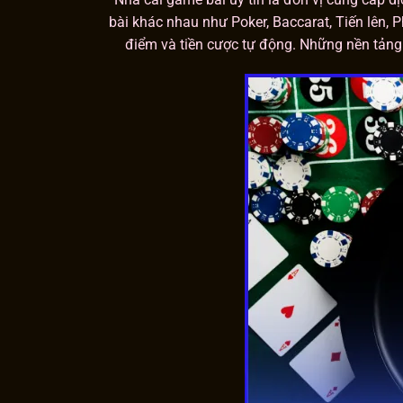
bài khác nhau như Poker, Baccarat, Tiến lên, 
điểm và tiền cược tự động. Những nền tảng 