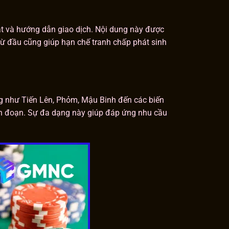
ật và hướng dẫn giao dịch. Nội dung này được
 từ đầu cũng giúp hạn chế tranh chấp phát sinh
ống như Tiến Lên, Phỏm, Mậu Binh đến các biến
ián đoạn. Sự đa dạng này giúp đáp ứng nhu cầu