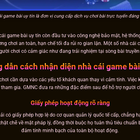
i game bài uy tín là đơn vị cung cấp dịch vụ chơi bài trực tuyến đáng 
hà cái game bài uy tín còn đầu tư vào công nghệ bảo mật, hệ thố
g chơi an toàn, hạn chế tối đa rủi ro gian lận. Một số nhà cái cò
gười chơi có cảm giác như đang trải nghiệm tại sòng bài truyền
 dẫn cách nhận diện nhà cái game bài 
chơi cần dựa vào các yếu tố khách quan thay vì cảm tính. Việc 
hi tham gia. GMNC đưa ra những đặc điểm sau để hỗ trợ người c
Giấy phép hoạt động rõ ràng
hải có giấy phép hợp lệ do cơ quan quản lý quốc tế cấp, chẳng
ặt chẽ về mặt pháp lý, đồng thời buộc họ tuân thủ tiêu chuẩn b
đảm tính minh bạch của toàn bộ hoạt động.