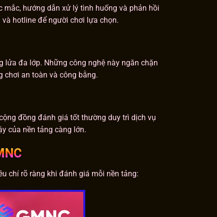
ắc mắc, hướng dẫn xử lý tình huống và phản hồi
l và hotline để người chơi lựa chọn.
ng lửa đa lớp. Những công nghệ này ngăn chặn
ng chơi an toàn và công bằng.
cộng đồng đánh giá tốt thường duy trì dịch vụ
ậy của nền tảng càng lớn.
GMNC
u chí rõ ràng khi đánh giá mỗi nền tảng: