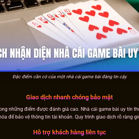
Đặc điểm cần có của một nhà cái game bài đáng tin cậy
Giao dịch nhanh chóng bảo mật
trong những điểm được đánh giá cao. Nhà cái game bài uy tín t
a để bảo vệ thông tin tài khoản. Quy trình giao dịch rõ ràng g
Hỗ trợ khách hàng liên tục